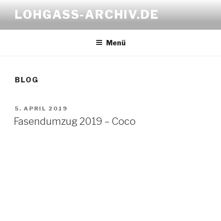
Zum
LOHGASS-ARCHIV.DE
Inhalt
springen
Menü
BLOG
VERÖFFENTLICHT
5. APRIL 2019
AM
Fasendumzug 2019 – Coco