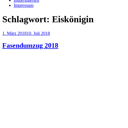
Bildergalerien
Impressum
Schlagwort:
Eiskönigin
Veröffentlicht
1. März 2018
10. Juli 2018
am
Fasendumzug 2018